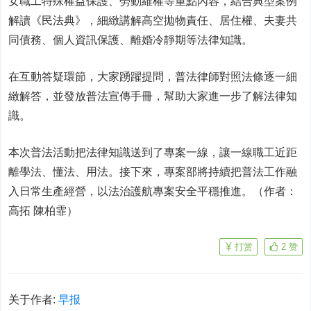
女職工特殊權益保護、勞動維權等重點內容，結合典型案例
解讀《民法典》，細緻講解高空拋物責任、居住權、夫妻共
同債務、個人資訊保護、離婚冷靜期等法律知識。
在互動答疑環節，大家踴躍提問，普法律師對照法條逐一細
緻解答，並發放普法宣傳手冊，幫助大家進一步了解法律知
識。
本次普法活動把法律知識送到了專案一線，讓一線職工近距
離學法、懂法、用法。接下來，專案部將持續把普法工作融
入日常生產經營，以法治護航專案安全平穩推進。（作者：
高拓 陳柏霏）
打赏
2
赞
关于作者:
早报