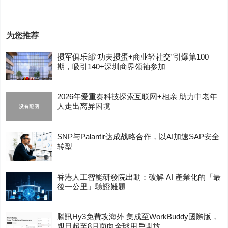
为您推荐
掼军俱乐部“功夫掼蛋+商业轻社交”引爆第100
期，吸引140+深圳商界领袖参加
2026年爱重奏科技探索互联网+相亲 助力中老年
人走出离异困境
SNP与Palantir达成战略合作，以AI加速SAP安全
转型
香港人工智能研發院出動：破解 AI 產業化的「最
後一公里」驗證難題
騰訊Hy3免費攻海外 集成至WorkBuddy國際版，
即日起至8月面向全球用戶開放