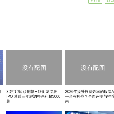
打赏
1
團
3D打印龍頭創想三維衝刺港股
2026年提升投资效率的股票A
IPO 連續三年經調整淨利超9000
平台有哪些？全面评测与推
萬
南