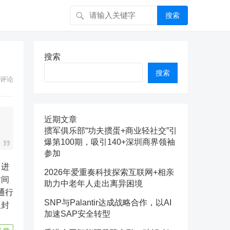
搜索
搜索
搜索
评论
近期文章
掼军俱乐部“功夫掼蛋+商业轻社交”引
爆第100期，吸引140+深圳商界领袖
参加
2026年爱重奏科技探索互联网+相亲
时间
助力中老年人走出离异困境
通行
SNP与Palantir达成战略合作，以AI
及封
加速SAP安全转型