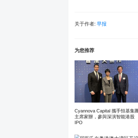
关于作者:
早报
为您推荐
Cyannova Capital 攜手恒基集
主席家辦，參與深演智能港股
IPO