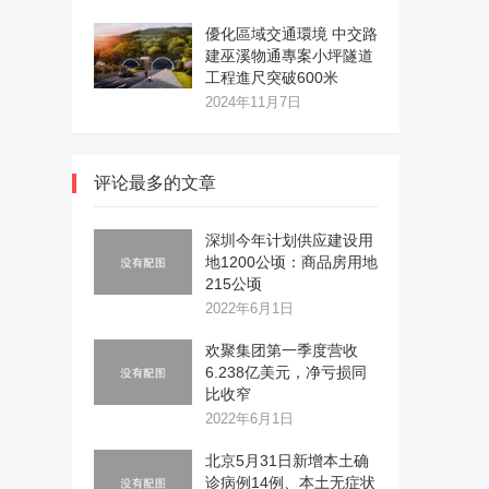
優化區域交通環境 中交路
建巫溪物通專案小坪隧道
工程進尺突破600米
2024年11月7日
评论最多的文章
深圳今年计划供应建设用
地1200公顷：商品房用地
215公顷
2022年6月1日
欢聚集团第一季度营收
6.238亿美元，净亏损同
比收窄
2022年6月1日
北京5月31日新增本土确
诊病例14例、本土无症状