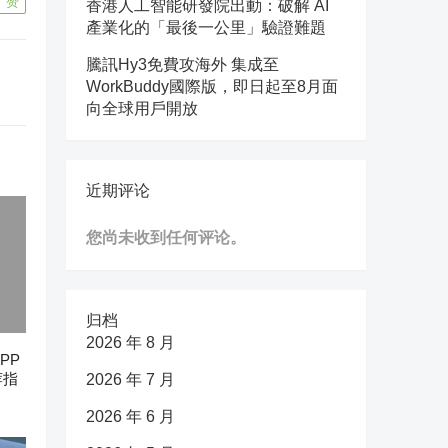
7
赞
香港人工智能研發院出動：破解 AI
產業化的「最後一公里」驗證難題
騰訊Hy3免費攻海外 集成至
WorkBuddy國際版，即日起至8月面
向全球用戶開放
近期评论
您尚未收到任何评论。
归档
2026 年 8 月
PP
荐指
2026 年 7 月
2026 年 6 月