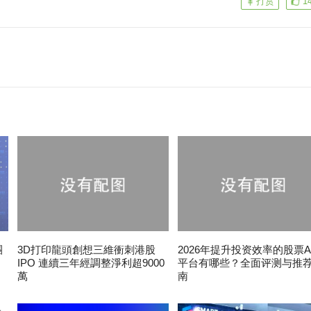
打赏
1
團
3D打印龍頭創想三維衝刺港股
2026年提升投资效率的股票A
IPO 連續三年經調整淨利超9000
平台有哪些？全面评测与推
萬
南