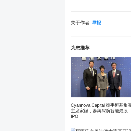
关于作者:
早报
为您推荐
Cyannova Capital 攜手恒基集
主席家辦，參與深演智能港股
IPO