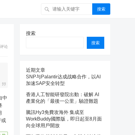
搜索
搜索
搜索
评论
近期文章
SNP与Palantir达成战略合作，以AI
加速SAP安全转型
香港人工智能研發院出動：破解 AI
產業化的「最後一公里」驗證難題
终
騰訊Hy3免費攻海外 集成至
月
WorkBuddy國際版，即日起至8月面
于或
向全球用戶開放