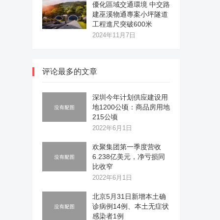
優化區域交通環境 中交路
建巫溪物通專案小坪隧道
工程進尺突破600米
2024年11月7日
评论最多的文章
深圳今年计划供应建设用
地1200公顷：商品房用地
215公顷
2022年6月1日
欢聚集团第一季度营收
6.238亿美元，净亏损同
比收窄
2022年6月1日
北京5月31日新增本土确
诊病例14例、本土无症状
感染者1例