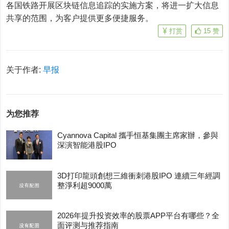
各国铁路开展区块链信息追踪的实施方案，将进一扩大信息
共享的范围，为客户提供更多便捷服务。
打赏
15
赞
关于作者:
早报
为您推荐
Cyannova Capital 攜手恒基集團主席家辦，參與
深演智能港股IPO
3D打印龍頭創想三維衝刺港股IPO 連續三年經調
整淨利超9000萬
2026年提升投资效率的股票APP平台有哪些？全
面评测与推荐指南