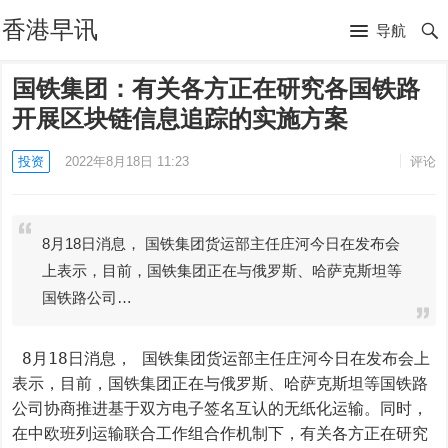
香港早讯
导航
国铁集团：有关各方正在研究各国铁路
开展区块链信息追踪的实施方案
投资
2022年8月18日 11:23
评论
8月18日消息， 国铁集团货运部主任庄河今日在发布会
上表示，目前，国铁集团正在与俄罗斯、哈萨克斯坦等
国铁路公司…
 8月18日消息， 国铁集团货运部主任庄河今日在发布会上
表示，目前，国铁集团正在与俄罗斯、哈萨克斯坦等国铁路
公司协商推进基于双方电子签名互认的无纸化运输。同时，
在中欧班列运输联合工作组合作机制下，有关各方正在研究