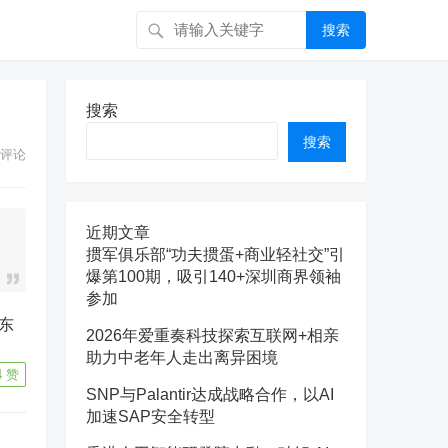
搜索
搜索
搜索
评论
近期文章
掼军俱乐部“功夫掼蛋+商业轻社交”引
爆第100期，吸引140+深圳商界领袖
参加
2026年爱重奏科技探索互联网+相亲
助力中老年人走出离异困境
4
赞
SNP与Palantir达成战略合作，以AI
加速SAP安全转型