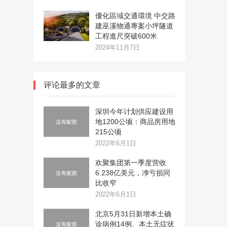
優化區域交通環境 中交路
建巫溪物通專案小坪隧道
工程進尺突破600米
2024年11月7日
评论最多的文章
深圳今年计划供应建设用
地1200公顷：商品房用地
215公顷
2022年6月1日
欢聚集团第一季度营收
6.238亿美元，净亏损同
比收窄
2022年6月1日
北京5月31日新增本土确
诊病例14例、本土无症状