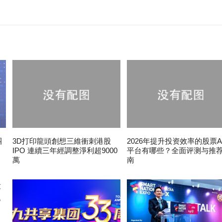
團
3D打印龍頭創想三維衝刺港股
2026年提升投资效率的股票A
IPO 連續三年經調整淨利超9000
平台有哪些？全面评测与推
萬
南