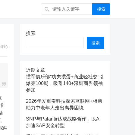
搜索
搜索
搜索
评论
近期文章
掼军俱乐部“功夫掼蛋+商业轻社交”引
爆第100期，吸引140+深圳商界领袖
参加
2026年爱重奏科技探索互联网+相亲
指
助力中老年人走出离异困境
活
SNP与Palantir达成战略合作，以AI
育、
加速SAP安全转型
深两