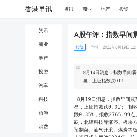
香港早讯
资讯
商业
地产
投资
资讯
A股午评：指数早间
商业
投资
早报
2022年8月19日 11:
地产
投资
8月19日消息，指数早间
盘，上证指数跌0.01…
汽车
 8月19日消息，指数早间震荡走低，创业板指一度跌逾1%，科创50指数盘中跌超2%。截止收
科技
盘，上证指数跌0.01%，报收
旅游
跌0.35%，报收2765.
跃，北纬科技等涨停。板块
消费
预制菜、油气开采、煤炭等板