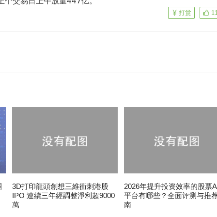
上个交易日上午放量447亿。
打赏
1
團
3D打印龍頭創想三維衝刺港股
2026年提升投资效率的股票A
IPO 連續三年經調整淨利超9000
平台有哪些？全面评测与推
萬
南