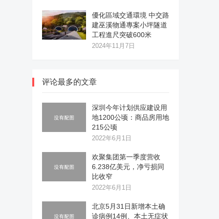
優化區域交通環境 中交路
建巫溪物通專案小坪隧道
工程進尺突破600米
2024年11月7日
评论最多的文章
深圳今年计划供应建设用
地1200公顷：商品房用地
215公顷
2022年6月1日
欢聚集团第一季度营收
6.238亿美元，净亏损同
比收窄
2022年6月1日
北京5月31日新增本土确
诊病例14例、本土无症状