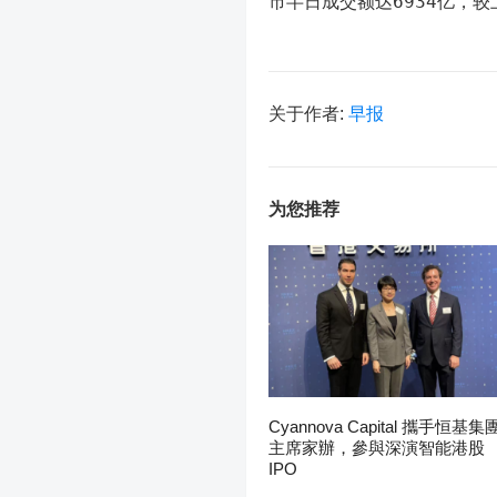
市半日成交额达6934亿，较
关于作者:
早报
为您推荐
Cyannova Capital 攜手恒基集
主席家辦，參與深演智能港股
IPO