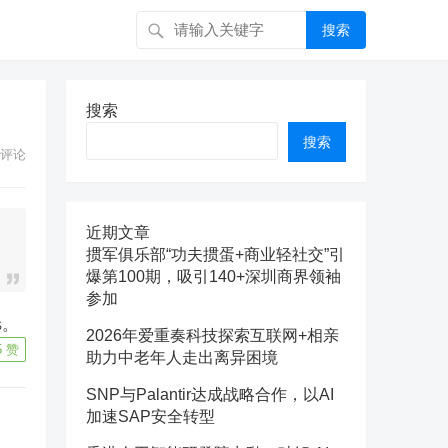
搜索
搜索
搜索
评论
近期文章
掼军俱乐部“功夫掼蛋+商业轻社交”引
爆第100期，吸引140+深圳商界领袖
参加
%。
2026年爱重奏科技探索互联网+相亲
5
赞
助力中老年人走出离异困境
SNP与Palantir达成战略合作，以AI
加速SAP安全转型