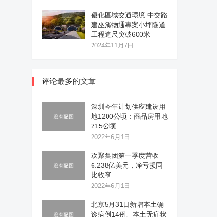
優化區域交通環境 中交路
建巫溪物通專案小坪隧道
工程進尺突破600米
2024年11月7日
评论最多的文章
深圳今年计划供应建设用
地1200公顷：商品房用地
215公顷
2022年6月1日
欢聚集团第一季度营收
6.238亿美元，净亏损同
比收窄
2022年6月1日
北京5月31日新增本土确
诊病例14例、本土无症状