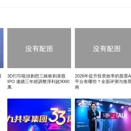
團
3D打印龍頭創想三維衝刺港股
2026年提升投资效率的股票A
IPO 連續三年經調整淨利超9000
平台有哪些？全面评测与推
萬
南