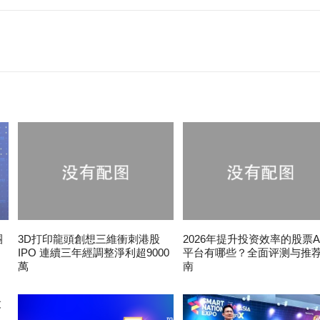
團
3D打印龍頭創想三維衝刺港股
2026年提升投资效率的股票A
IPO 連續三年經調整淨利超9000
平台有哪些？全面评测与推
萬
南