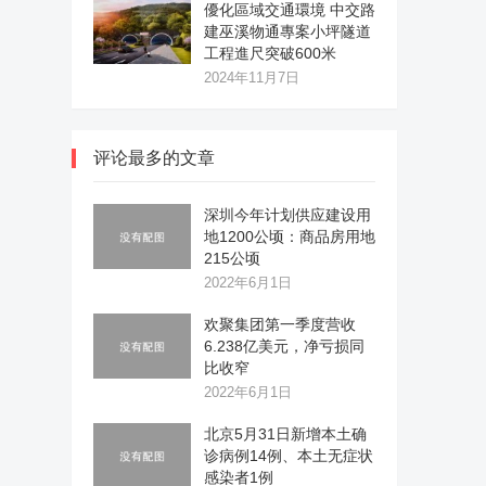
優化區域交通環境 中交路
建巫溪物通專案小坪隧道
工程進尺突破600米
2024年11月7日
评论最多的文章
深圳今年计划供应建设用
地1200公顷：商品房用地
215公顷
2022年6月1日
欢聚集团第一季度营收
6.238亿美元，净亏损同
比收窄
2022年6月1日
北京5月31日新增本土确
诊病例14例、本土无症状
感染者1例