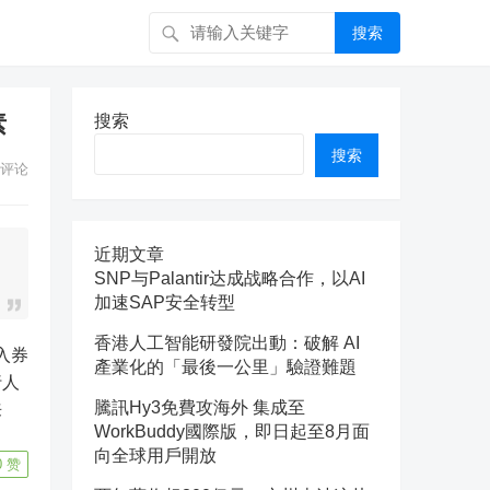
搜索
素
搜索
搜索
评论
近期文章
SNP与Palantir达成战略合作，以AI
加速SAP安全转型
香港人工智能研發院出動：破解 AI
產業化的「最後一公里」驗證難題
行人
騰訊Hy3免費攻海外 集成至
来
WorkBuddy國際版，即日起至8月面
向全球用戶開放
0
赞