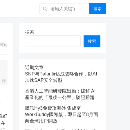
搜索
搜索
搜索
评论
近期文章
SNP与Palantir达成战略合作，以AI
加速SAP安全转型
香港人工智能研發院出動：破解 AI
產業化的「最後一公里」驗證難題
舱
騰訊Hy3免費攻海外 集成至
周
WorkBuddy國際版，即日起至8月面
性好
向全球用戶開放
场在