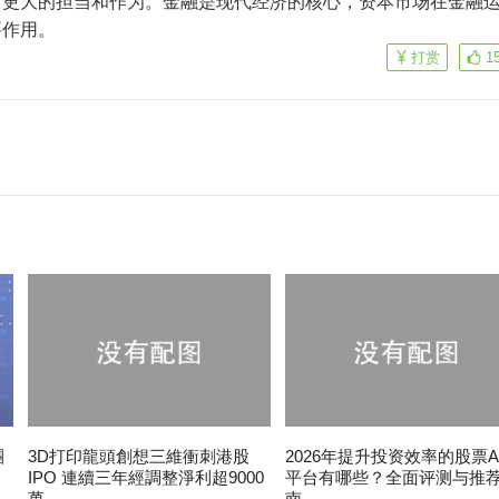
有更大的担当和作为。金融是现代经济的核心，资本市场在金融
要作用。
打赏
1
團
3D打印龍頭創想三維衝刺港股
2026年提升投资效率的股票A
IPO 連續三年經調整淨利超9000
平台有哪些？全面评测与推
萬
南