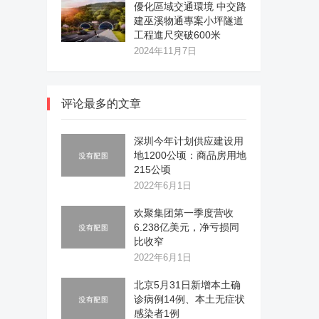
優化區域交通環境 中交路
建巫溪物通專案小坪隧道
工程進尺突破600米
2024年11月7日
评论最多的文章
深圳今年计划供应建设用
地1200公顷：商品房用地
215公顷
2022年6月1日
欢聚集团第一季度营收
6.238亿美元，净亏损同
比收窄
2022年6月1日
北京5月31日新增本土确
诊病例14例、本土无症状
感染者1例