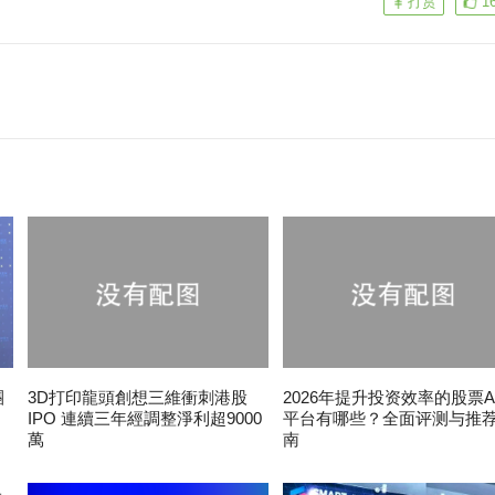
打赏
1
團
3D打印龍頭創想三維衝刺港股
2026年提升投资效率的股票A
IPO 連續三年經調整淨利超9000
平台有哪些？全面评测与推
萬
南