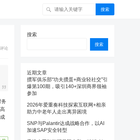
搜索
搜索
搜索
评论
近期文章
掼军俱乐部“功夫掼蛋+商业轻社交”引
爆第100期，吸引140+深圳商界领袖
参加
2026年爱重奏科技探索互联网+相亲
提高
助力中老年人走出离异困境
营成
SNP与Palantir达成战略合作，以AI
加速SAP安全转型