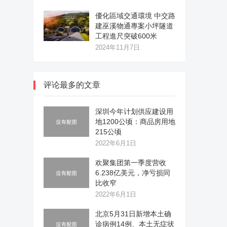
優化區域交通環境 中交路
建巫溪物通專案小坪隧道
工程進尺突破600米
2024年11月7日
评论最多的文章
深圳今年计划供应建设用
地1200公顷：商品房用地
215公顷
2022年6月1日
欢聚集团第一季度营收
6.238亿美元，净亏损同
比收窄
2022年6月1日
北京5月31日新增本土确
诊病例14例、本土无症状