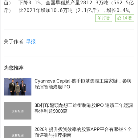
亩），下降0.1%。全国早稻总产量2812.3万吨（562.5亿
斤），比2021年增加10.6万吨（2.1亿斤），增长0.4%。
打赏
14
赞
关于作者:
早报
为您推荐
Cyannova Capital 攜手恒基集團主席家辦，參與
深演智能港股IPO
3D打印龍頭創想三維衝刺港股IPO 連續三年經調
整淨利超9000萬
2026年提升投资效率的股票APP平台有哪些？全
面评测与推荐指南