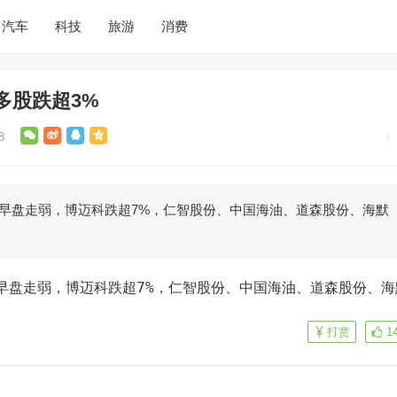
汽车
科技
旅游
消费
多股跌超3%
8
股早盘走弱，博迈科跌超7%，仁智股份、中国海油、道森股份、海默
打赏
1