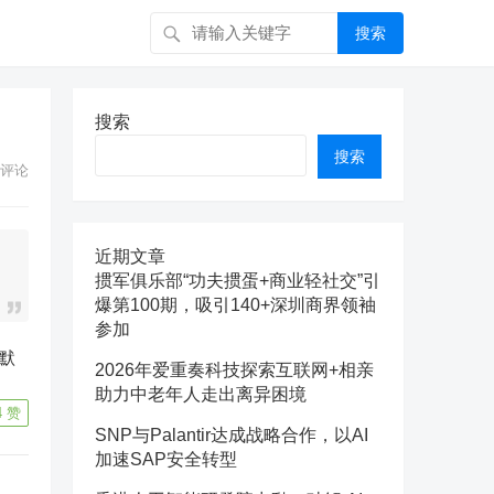
搜索
搜索
搜索
评论
近期文章
掼军俱乐部“功夫掼蛋+商业轻社交”引
爆第100期，吸引140+深圳商界领袖
参加
2026年爱重奏科技探索互联网+相亲
助力中老年人走出离异困境
4
赞
SNP与Palantir达成战略合作，以AI
加速SAP安全转型