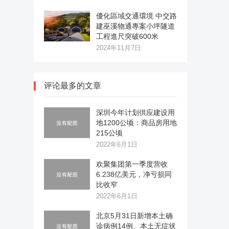
優化區域交通環境 中交路
建巫溪物通專案小坪隧道
工程進尺突破600米
2024年11月7日
评论最多的文章
深圳今年计划供应建设用
地1200公顷：商品房用地
215公顷
2022年6月1日
欢聚集团第一季度营收
6.238亿美元，净亏损同
比收窄
2022年6月1日
北京5月31日新增本土确
诊病例14例、本土无症状