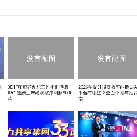
團
3D打印龍頭創想三維衝刺港股
2026年提升投资效率的股票A
IPO 連續三年經調整淨利超9000
平台有哪些？全面评测与推
萬
南