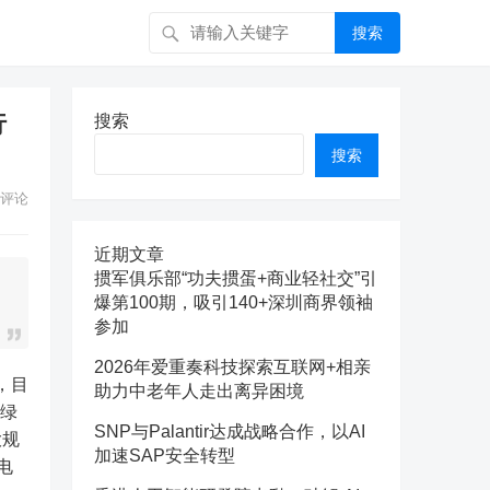
搜索
行
搜索
搜索
评论
近期文章
掼军俱乐部“功夫掼蛋+商业轻社交”引
爆第100期，吸引140+深圳商界领袖
参加
2026年爱重奏科技探索互联网+相亲
助力中老年人走出离异困境
化绿
SNP与Palantir达成战略合作，以AI
大规
加速SAP安全转型
电