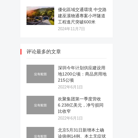
優化區域交通環境 中交路
建巫溪物通專案小坪隧道
工程進尺突破600米
2024年11月7日
评论最多的文章
深圳今年计划供应建设用
地1200公顷：商品房用地
215公顷
2022年6月1日
欢聚集团第一季度营收
6.238亿美元，净亏损同
比收窄
2022年6月1日
北京5月31日新增本土确
诊病例14例、本土无症状