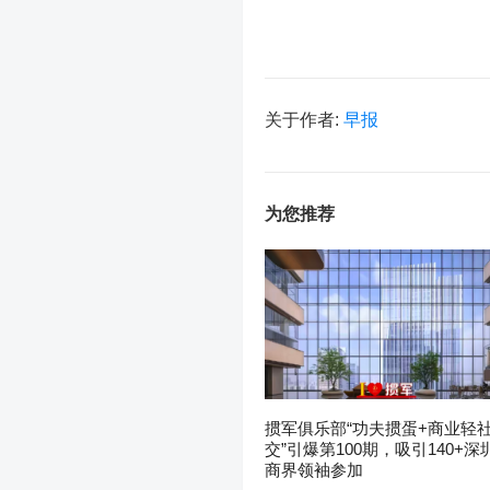
关于作者:
早报
为您推荐
掼军俱乐部“功夫掼蛋+商业轻
交”引爆第100期，吸引140+深
商界领袖参加