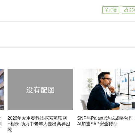
打赏
25
社
2026年爱重奏科技探索互联网
SNP与Palantir达成战略合
圳
+相亲 助力中老年人走出离异困
AI加速SAP安全转型
境