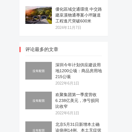
優化區域交通環境 中交路
建巫溪物通專案小坪隧道
工程進尺突破600米
2024年11月7日
评论最多的文章
深圳今年计划供应建设用
地1200公顷：商品房用地
215公顷
2022年6月1日
欢聚集团第一季度营收
6.238亿美元，净亏损同
比收窄
2022年6月1日
北京5月31日新增本土确
诊病例14例、本土无症状