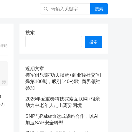
搜索
搜索
搜索
评论
近期文章
掼军俱乐部“功夫掼蛋+商业轻社交”引
爆第100期，吸引140+深圳商界领袖
参加
）
2026年爱重奏科技探索互联网+相亲
决方
助力中老年人走出离异困境
SNP与Palantir达成战略合作，以AI
加速SAP安全转型