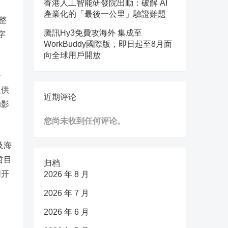
香港人工智能研發院出動：破解 AI
產業化的「最後一公里」驗證難題
整
騰訊Hy3免費攻海外 集成至
字
WorkBuddy國際版，即日起至8月面
向全球用戶開放
一
提供
近期评论
的影
您尚未收到任何评论。
及海
哲目
归档
同开
2026 年 8 月
2026 年 7 月
2026 年 6 月