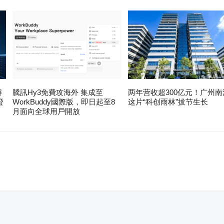
解
騰訊Hy3免費攻海外 集成至
两年营收超300亿元！广州南
證
WorkBuddy國際版，即日起至8
这片“科创雨林”拔节生长
月面向全球用戶開放
。