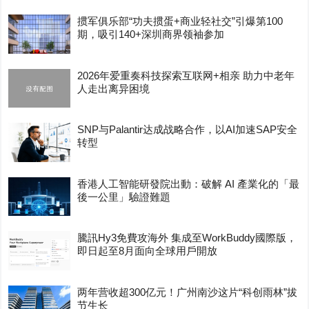
掼军俱乐部“功夫掼蛋+商业轻社交”引爆第100
期，吸引140+深圳商界领袖参加
2026年爱重奏科技探索互联网+相亲 助力中老年
人走出离异困境
SNP与Palantir达成战略合作，以AI加速SAP安全
转型
香港人工智能研發院出動：破解 AI 產業化的「最
後一公里」驗證難題
騰訊Hy3免費攻海外 集成至WorkBuddy國際版，
即日起至8月面向全球用戶開放
两年营收超300亿元！广州南沙这片“科创雨林”拔
节生长