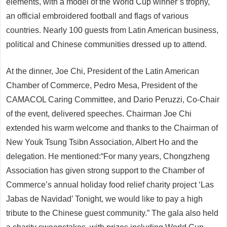
elements, with a model of the World Cup winner’s trophy,
an official embroidered football and flags of various
countries. Nearly 100 guests from Latin American business,
political and Chinese communities dressed up to attend.
At the dinner, Joe Chi, President of the Latin American
Chamber of Commerce, Pedro Mesa, President of the
CAMACOL Caring Committee, and Dario Peruzzi, Co-Chair
of the event, delivered speeches. Chairman Joe Chi
extended his warm welcome and thanks to the Chairman of
New Youk Tsung Tsibn Association, Albert Ho and the
delegation. He mentioned:“For many years, Chongzheng
Association has given strong support to the Chamber of
Commerce’s annual holiday food relief charity project ‘Las
Jabas de Navidad’ Tonight, we would like to pay a high
tribute to the Chinese guest community.” The gala also held