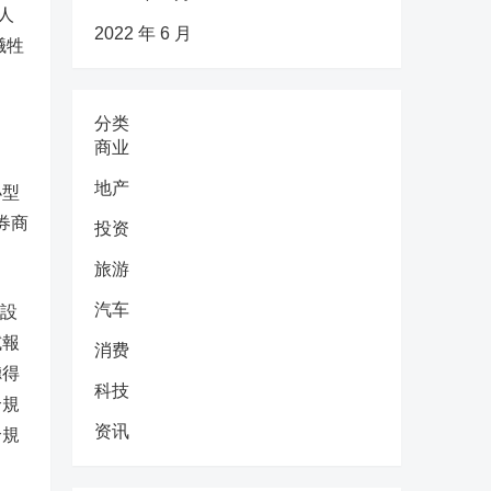
人
2022 年 6 月
犧牲
分类
商业
地产
小型
券商
投资
旅游
汽车
端設
試報
消费
聽得
科技
合規
资讯
合規