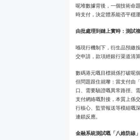
呢堆數據背後，一個技術命
時支付，決定體系能否平穩
由批處理到鏈上實時：測試
喺現行機制下，衍生品預繳
交申請，款項經銀行渠道清算
數碼港元嘅目標就係打破呢個窗
但問題跟住就嚟：當支付由
口、需要驗證嘅異常路徑、需
支付網絡嘅對接，本質上係
行核心、監管報送等模組嘅
連鎖反應。
金融系統測試嘅「八維防線