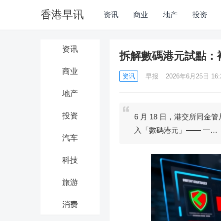
香港早讯
资讯
商业
地产
投资
资讯
拆解數碼港元試點：
商业
资讯
早报
2026年6月25日 16:
地产
投资
6 月 18 日，港交所
入「數碼港元」—— 一…
汽车
科技
旅游
消费