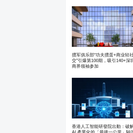
掼军俱乐部“功夫掼蛋+商业轻
交”引爆第100期，吸引140+深
商界领袖参加
香港人工智能研發院出動：破
AI 產業化的「最後一公里」驗