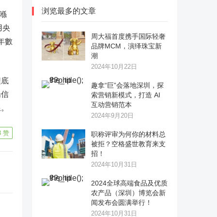
浏览最多的文章
港喺
用央
周大福首度携手国际轻奢
年數
品牌MCM，演绎珠宝新
潮
2024年10月22日
程底
趣拿“巨”会落地深圳，探
場信
索营销新模式，打造 AI
互动营销范本
線。
2024年9月20日
3
赞
职称评审为何你的材料总
被拒？空格盛世教育来支
招！
2024年10月31日
2024全球高端食品及优质
农产品（深圳）博览会新
闻发布会圆满举行！
2024年10月31日