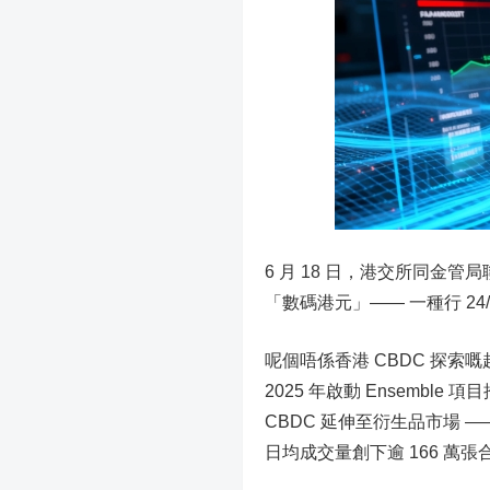
6 月 18 日，港交所同
「數碼港元」—— 一種行 2
呢個唔係香港 CBDC 探索
2025 年啟動 Ensemb
CBDC 延伸至衍生品市場 
日均成交量創下逾 166 萬張