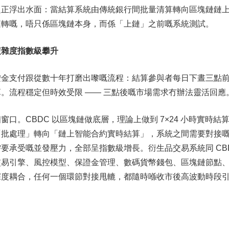
題正浮出水面：當結算系統由傳統銀行間批量清算轉向區塊鏈鏈
運轉嘅，唔只係區塊鏈本身，而係「上鏈」之前嘅系統測試。
複雜度指數級攀升
按金支付跟從數十年打磨出嚟嘅流程：結算參與者每日下晝三點
。流程穩定但時效受限 —— 三點後嘅市場需求冇辦法靈活回應
口。CBDC 以區塊鏈做底層，理論上做到 7×24 小時實時結
「批處理」轉向「鏈上智能合約實時結算」，系統之間需要對接
要承受嘅並發壓力，全部呈指數級增長。衍生品交易系統同 CB
交易引擎、風控模型、保證金管理、數碼貨幣錢包、區塊鏈節點
深度耦合，任何一個環節對接甩轆，都隨時喺收市後高波動時段
」