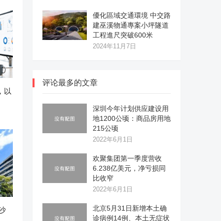
優化區域交通環境 中交路
建巫溪物通專案小坪隧道
工程進尺突破600米
2024年11月7日
评论最多的文章
作，以
深圳今年计划供应建设用
地1200公顷：商品房用地
215公顷
2022年6月1日
欢聚集团第一季度营收
6.238亿美元，净亏损同
比收窄
2022年6月1日
北京5月31日新增本土确
沙
诊病例14例、本土无症状