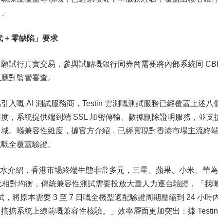
。」
代
+
零缺陷」要求
願試行真實交易，參與試點嘅銀行同券商需要將內部系統同 CB
以應對監管審查。
入嘅 AI 測試服務商，Testin 雲測嘅測試服務已經覆蓋上述八
度，系統提供端到端 SSL 加密傳輸、數據刪除證明服務，並支
出域。喺兼容性維度，據官方介紹，已經實現對香港市場主流終
境嘅全覆蓋驗證。
理余得水介紹，香港市場終端生態非常多元，三星、蘋果、小米、華
佔比相對均衡，傳統兼容性測試需要投放大量人力逐台驗證，「我
試，將原本需要 3 至 7 日嘅全機型適配驗證周期壓縮到 24 小時
掂系統上線前嘅兼容性核驗。」效率層面更加突出：據 Testin