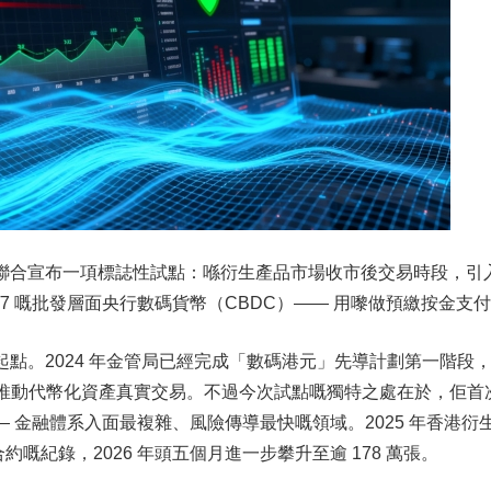
金管局聯合宣布一項標誌性試點：喺衍生產品市場收市後交易時段，引
4/7 嘅批發層面央行數碼貨幣（CBDC）—— 用嚟做預繳按金支
嘅起點。2024 年金管局已經完成「數碼港元」先導計劃第一階段
le 項目推動代幣化資產真實交易。不過今次試點嘅獨特之處在於，佢首
—— 金融體系入面最複雜、風險傳導最快嘅領域。2025 年香港衍
合約嘅紀錄，2026 年頭五個月進一步攀升至逾 178 萬張。