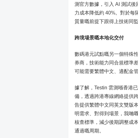
測官方數據，引入 AI 測試
力成本降低約 40%。對於
質量嘅前提下跟得上技術同
跨境場景嘅本地化交付
數碼港元試點嘅另一個特殊
券商，技術能力同合規標準差
可能需要繁體中文、適配金
據了解，Testin 雲測喺
備，透過跨港專線網絡提供
告提供繁體中文同英文雙版
明需求、對得到場景，我哋
核查標準，減少後期調整成
通過嘅周期。