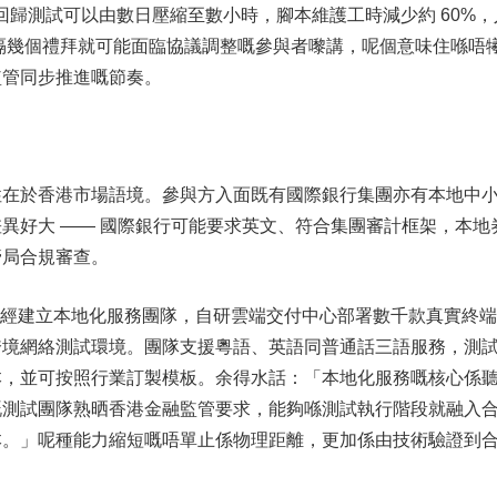
後回歸測試可以由數日壓縮至數小時，腳本維護工時減少約 60%，
每隔幾個禮拜就可能面臨協議調整嘅參與者嚟講，呢個意味住喺唔
監管同步推進嘅節奏。
性在於香港市場語境。參與方入面既有國際銀行集團亦有本地中
異好大 —— 國際銀行可能要求英文、符合集團審計框架，本地
管局合規審查。
香港已經建立本地化服務團隊，自研雲端交付中心部署數千款真實終
跨境網絡測試環境。團隊支援粵語、英語同普通話三語服務，測
本，並可按照行業訂製模板。余得水話：「本地化服務嘅核心係
嘅測試團隊熟晒香港金融監管要求，能夠喺測試執行階段就融入
本。」呢種能力縮短嘅唔單止係物理距離，更加係由技術驗證到