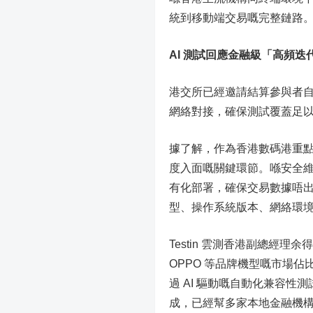
統到移動端交易嘅完整鏈路
AI
測試回應金融級「高頻迭
港交所已經邀請結算參與者自
網絡對接，確保測試覆蓋足
據了解，作為香港數碼港重點引
度入面嘅關鍵環節。喺安全維
有化部署，確保交易數據唔
型、操作系統版本、網絡環
Testin 雲測香港副總經
OPPO 等品牌機型嘅市場
過 AI 驅動嘅自動化兼容性測
成，已經幫多家本地金融機構搞