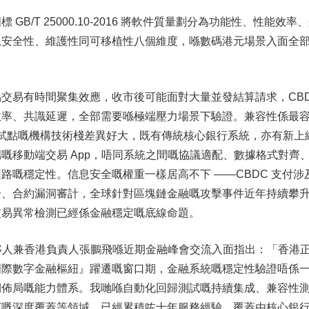
B/T 25000.10-2016 將軟件質量劃分為功能性、性能效率
息安全性、維護性同可移植性八個維度，喺數碼港元場景入面全
交易有時間聚集效應，收市後可能面對大量並發結算請求，CB
效率、共識延遲，全部需要喺極端壓力場景下驗證。兼容性係最
與試點嘅機構技術棧差異好大，既有傳統核心銀行系統，亦有新上
嘅移動端交易 App，唔同系統之間嘅協議適配、數據格式對齊
路嘅穩定性。信息安全嘅權重一樣居高不下 ——CBDC 支付涉
全、合約漏洞審計，全球針對區塊鏈金融嘅攻擊事件近年持續攀
交易異常檢測已經係金融穩定嘅底線命題。
 雲測合夥人兼香港負責人張鵬飛喺近期金融峰會交流入面指出：「香港
國際數字金融樞紐』躍遷嘅窗口期，金融系統嘅穩定性驗證唔係
期佈局嘅能力體系。我哋喺自動化回歸測試嘅持續集成、兼容性
下嘅深度覆蓋等領域，已經累積咗十年服務經驗，覆蓋由核心銀