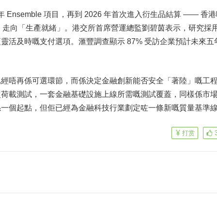
5 年 Ensemble 項目，再到 2026 年首次進入衍生品結算 —— 香
證」走向「生產就緒」。港交所首席營運總監劉碧茵表示，研究採
靈活及時嘅支付選項。滙豐調查顯示 87% 受訪企業預計未來五
。
已經唔再係可選環節，而係決定金融創新能否安全「著陸」嘅工
次荷載測試，一套金融基礎設施上線所需嘅測試覆蓋，同樣係市
係一個起點，但佢已經為金融科技行業劃定咗一條新嘅質量基準
打赏