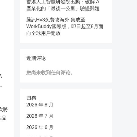
香港人工智能研發院出動：破解 AI
產業化的「最後一公里」驗證難題
騰訊Hy3免費攻海外 集成至
WorkBuddy國際版，即日起至8月面
向全球用戶開放
近期评论
您尚未收到任何评论。
入
付。
归档
，
2026 年 8 月
次將
2026 年 7 月
生品
2026 年 6 月