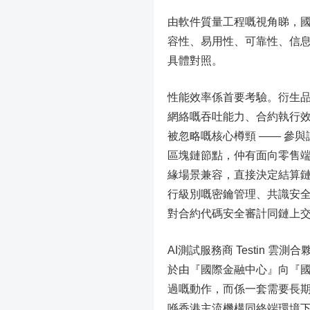
由軟件質量工程嘅視角睇，國標 G
容性、易用性、可靠性、信
具體對照。
性能效率係首要考驗。衍生品
網絡嘅吞吐能力、合約執行
被忽略嘅核心樽頸 —— 參
區塊鏈節點，仲有面向零售端
緣場景兼容，直接決定結算鏈
行級別嘅密鑰管理、共識安
對合約代碼安全審計同鏈上
AI測試服務商 Testin
於由『國際金融中心』向『
過嘅動作，而係一套需要長
喺香港主流機構同終端環境