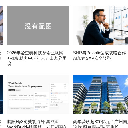
社
2026年爱重奏科技探索互联网
SNP与Palantir达成战略合
圳
+相亲 助力中老年人走出离异困
AI加速SAP安全转型
境
解
騰訊Hy3免費攻海外 集成至
两年营收超300亿元！广州南
證
WorkBuddy國際版，即日起至8
这片“科创雨林”拔节生长