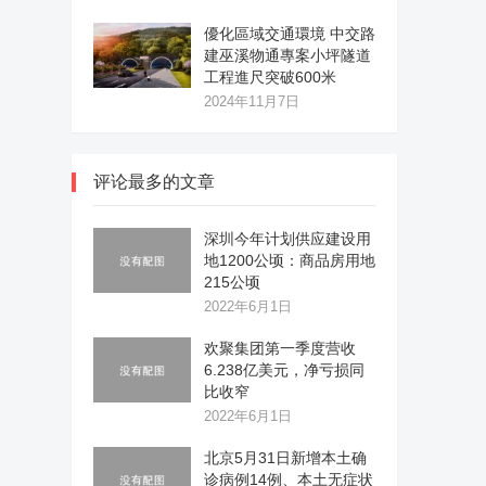
優化區域交通環境 中交路
建巫溪物通專案小坪隧道
工程進尺突破600米
2024年11月7日
评论最多的文章
深圳今年计划供应建设用
地1200公顷：商品房用地
215公顷
2022年6月1日
欢聚集团第一季度营收
6.238亿美元，净亏损同
比收窄
2022年6月1日
北京5月31日新增本土确
诊病例14例、本土无症状