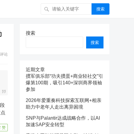
搜索
助
搜索
搜索
评论
近期文章
掼军俱乐部“功夫掼蛋+商业轻社交”引
爆第100期，吸引140+深圳商界领袖
参加
2026年爱重奏科技探索互联网+相亲
助力中老年人走出离异困境
重点
SNP与Palantir达成战略合作，以AI
加速SAP安全转型
2
赞