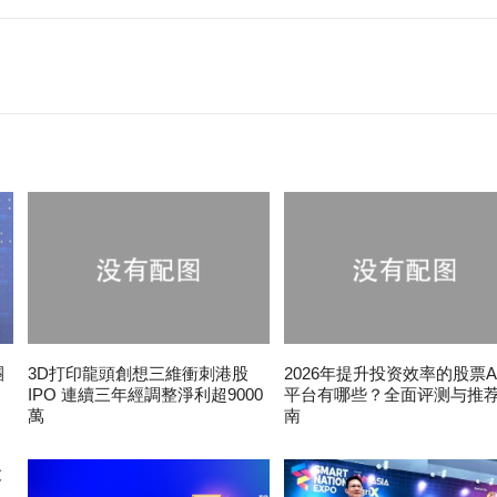
團
3D打印龍頭創想三維衝刺港股
2026年提升投资效率的股票A
IPO 連續三年經調整淨利超9000
平台有哪些？全面评测与推
萬
南