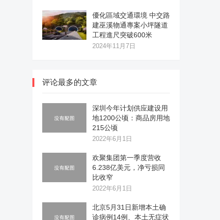
優化區域交通環境 中交路
建巫溪物通專案小坪隧道
工程進尺突破600米
2024年11月7日
评论最多的文章
深圳今年计划供应建设用
地1200公顷：商品房用地
215公顷
2022年6月1日
欢聚集团第一季度营收
6.238亿美元，净亏损同
比收窄
2022年6月1日
北京5月31日新增本土确
诊病例14例、本土无症状