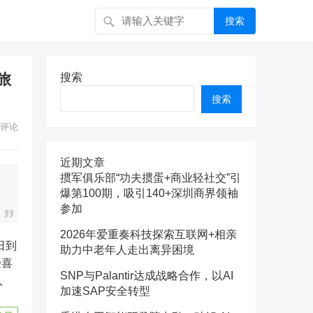
搜索
旅
搜索
搜索
评论
近期文章
掼军俱乐部“功夫掼蛋+商业轻社交”引
爆第100期，吸引140+深圳商界领袖
参加
2026年爱重奏科技探索互联网+相亲
助力中老年人走出离异困境
受喜
SNP与Palantir达成战略合作，以AI
入
加速SAP安全转型