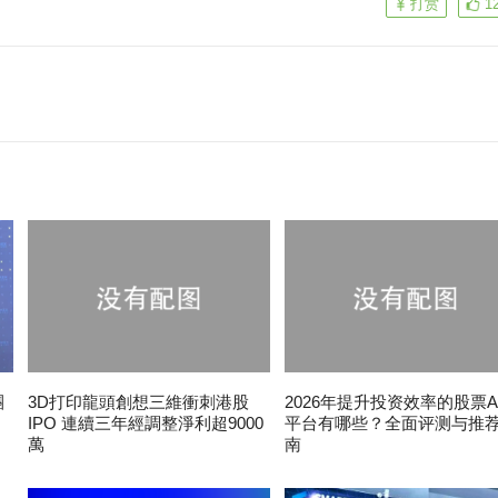
打赏
1
團
3D打印龍頭創想三維衝刺港股
2026年提升投资效率的股票A
IPO 連續三年經調整淨利超9000
平台有哪些？全面评测与推
萬
南