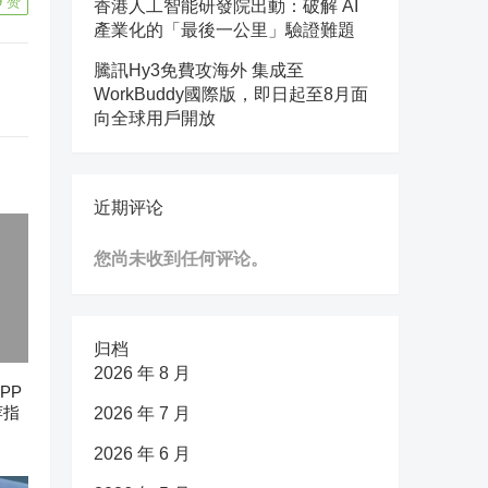
9
赞
香港人工智能研發院出動：破解 AI
產業化的「最後一公里」驗證難題
騰訊Hy3免費攻海外 集成至
WorkBuddy國際版，即日起至8月面
向全球用戶開放
近期评论
您尚未收到任何评论。
归档
2026 年 8 月
PP
荐指
2026 年 7 月
2026 年 6 月