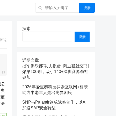
搜索
搜索
搜索
评论
近期文章
掼军俱乐部“功夫掼蛋+商业轻社交”引
爆第100期，吸引140+深圳商界领袖
参加
2026年爱重奏科技探索互联网+相亲
中央
助力中老年人走出离异困境
司董
SNP与Palantir达成战略合作，以AI
关法
加速SAP安全转型