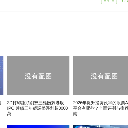
打赏
團
3D打印龍頭創想三維衝刺港股
2026年提升投资效率的股票A
IPO 連續三年經調整淨利超9000
平台有哪些？全面评测与推
萬
南