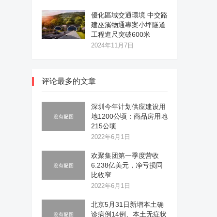
優化區域交通環境 中交路
建巫溪物通專案小坪隧道
工程進尺突破600米
2024年11月7日
评论最多的文章
深圳今年计划供应建设用
地1200公顷：商品房用地
215公顷
2022年6月1日
欢聚集团第一季度营收
6.238亿美元，净亏损同
比收窄
2022年6月1日
北京5月31日新增本土确
诊病例14例、本土无症状