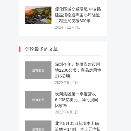
優化區域交通環境 中交路
建巫溪物通專案小坪隧道
工程進尺突破600米
2024年11月7日
评论最多的文章
深圳今年计划供应建设用
地1200公顷：商品房用地
215公顷
2022年6月1日
欢聚集团第一季度营收
6.238亿美元，净亏损同
比收窄
2022年6月1日
北京5月31日新增本土确
诊病例14例、本土无症状