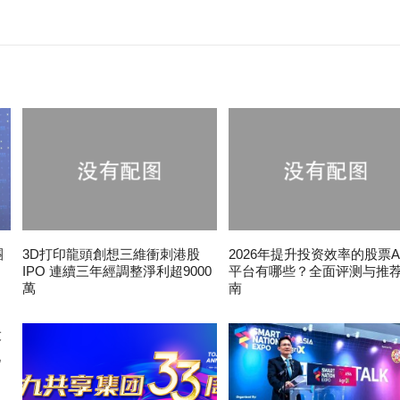
團
3D打印龍頭創想三維衝刺港股
2026年提升投资效率的股票A
IPO 連續三年經調整淨利超9000
平台有哪些？全面评测与推
萬
南