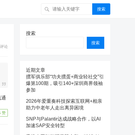
搜索
搜索
搜索
评论
近期文章
掼军俱乐部“功夫掼蛋+商业轻社交”引
爆第100期，吸引140+深圳商界领袖
参加
2026年爱重奏科技探索互联网+相亲
助力中老年人走出离异困境
5
赞
SNP与Palantir达成战略合作，以AI
加速SAP安全转型