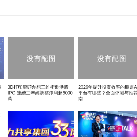
團
3D打印龍頭創想三維衝刺港股
2026年提升投资效率的股票A
IPO 連續三年經調整淨利超9000
平台有哪些？全面评测与推
萬
南