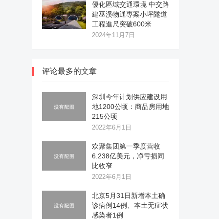
優化區域交通環境 中交路
建巫溪物通專案小坪隧道
工程進尺突破600米
2024年11月7日
评论最多的文章
深圳今年计划供应建设用
地1200公顷：商品房用地
215公顷
2022年6月1日
欢聚集团第一季度营收
6.238亿美元，净亏损同
比收窄
2022年6月1日
北京5月31日新增本土确
诊病例14例、本土无症状
感染者1例