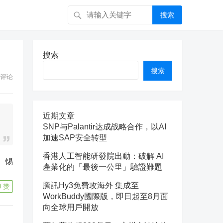
搜索
搜索
搜索
评论
近期文章
SNP与Palantir达成战略合作，以AI
加速SAP安全转型
香港人工智能研發院出動：破解 AI
產業化的「最後一公里」驗證難題
騰訊Hy3免費攻海外 集成至
0
赞
WorkBuddy國際版，即日起至8月面
向全球用戶開放