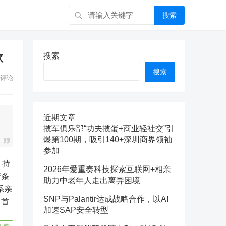
搜索
款
搜索
搜索
评论
近期文章
掼军俱乐部“功夫掼蛋+商业轻社交”引
爆第100期，吸引140+深圳商界领袖
参加
2026年爱重奏科技探索互联网+相亲
请条
助力中老年人走出离异困境
系亲
SNP与Palantir达成战略合作，以AI
，首
加速SAP安全转型