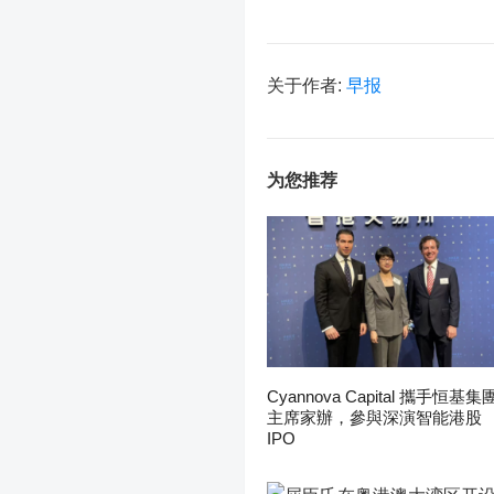
关于作者:
早报
为您推荐
Cyannova Capital 攜手恒基集
主席家辦，參與深演智能港股
IPO