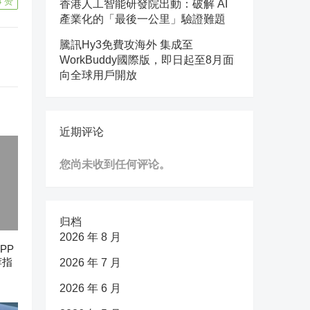
4
赞
香港人工智能研發院出動：破解 AI
產業化的「最後一公里」驗證難題
騰訊Hy3免費攻海外 集成至
WorkBuddy國際版，即日起至8月面
向全球用戶開放
近期评论
您尚未收到任何评论。
归档
2026 年 8 月
PP
荐指
2026 年 7 月
2026 年 6 月