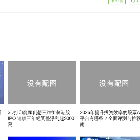
打赏
1
團
3D打印龍頭創想三維衝刺港股
2026年提升投资效率的股票A
IPO 連續三年經調整淨利超9000
平台有哪些？全面评测与推
萬
南