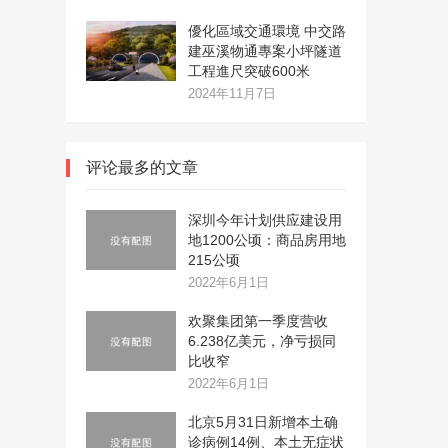
優化區域交通環境 中交路
建巫溪物通專案小坪隧道
工程進尺突破600米
2024年11月7日
评论最多的文章
深圳今年计划供应建设用
地1200公顷：商品房用地
215公顷
2022年6月1日
欢聚集团第一季度营收
6.238亿美元，净亏损同
比收窄
2022年6月1日
北京5月31日新增本土确
诊病例14例、本土无症状