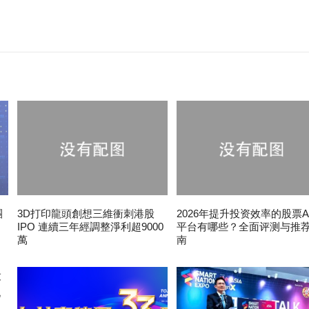
團
3D打印龍頭創想三維衝刺港股
2026年提升投资效率的股票A
IPO 連續三年經調整淨利超9000
平台有哪些？全面评测与推
萬
南