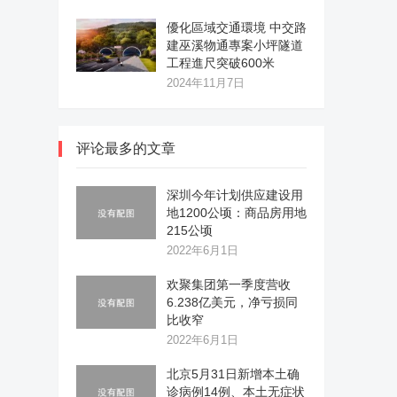
優化區域交通環境 中交路
建巫溪物通專案小坪隧道
工程進尺突破600米
2024年11月7日
评论最多的文章
深圳今年计划供应建设用
地1200公顷：商品房用地
215公顷
2022年6月1日
欢聚集团第一季度营收
6.238亿美元，净亏损同
比收窄
2022年6月1日
北京5月31日新增本土确
诊病例14例、本土无症状