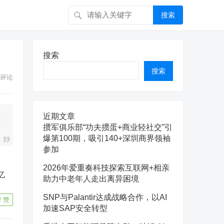
搜索
搜索
搜索
评论
近期文章
掼军俱乐部“功夫掼蛋+商业轻社交”引
爆第100期，吸引140+深圳商界领袖
参加
2026年爱重奏科技探索互联网+相亲
亿
助力中老年人走出离异困境
SNP与Palantir达成战略合作，以AI
2
赞
加速SAP安全转型