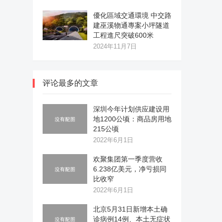
優化區域交通環境 中交路
建巫溪物通專案小坪隧道
工程進尺突破600米
2024年11月7日
评论最多的文章
深圳今年计划供应建设用
地1200公顷：商品房用地
215公顷
2022年6月1日
欢聚集团第一季度营收
6.238亿美元，净亏损同
比收窄
2022年6月1日
北京5月31日新增本土确
诊病例14例、本土无症状