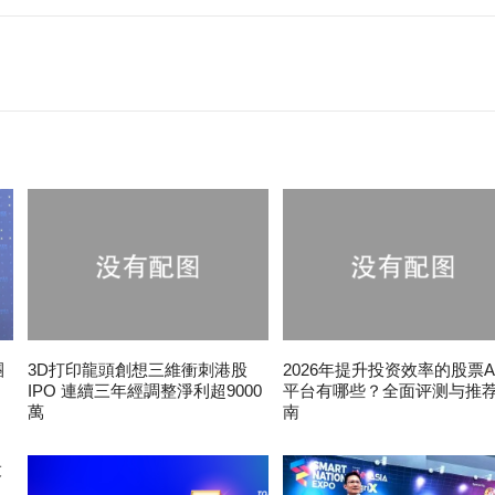
團
3D打印龍頭創想三維衝刺港股
2026年提升投资效率的股票A
IPO 連續三年經調整淨利超9000
平台有哪些？全面评测与推
萬
南