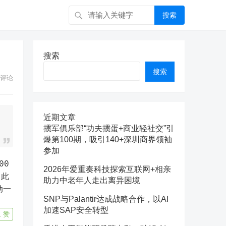
搜索
搜索
搜索
评论
近期文章
掼军俱乐部“功夫掼蛋+商业轻社交”引
爆第100期，吸引140+深圳商界领袖
参加
2026年爱重奏科技探索互联网+相亲
。此
助力中老年人走出离异困境
动一
SNP与Palantir达成战略合作，以AI
加速SAP安全转型
1
赞