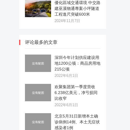
優化區域交通環境 中交路
建巫溪物通專案小坪隧道
工程進尺突破600米
2024年11月7日
评论最多的文章
深圳今年计划供应建设用
地1200公顷：商品房用地
215公顷
2022年6月1日
欢聚集团第一季度营收
6.238亿美元，净亏损同
比收窄
2022年6月1日
北京5月31日新增本土确
诊病例14例、本土无症状
感染者1例