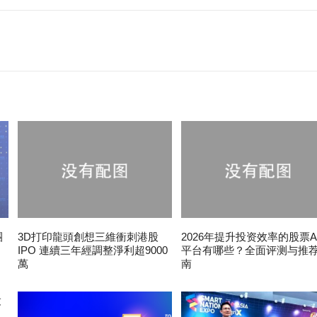
團
3D打印龍頭創想三維衝刺港股
2026年提升投资效率的股票A
IPO 連續三年經調整淨利超9000
平台有哪些？全面评测与推
萬
南