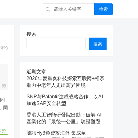
搜索
搜索
搜索
评论
近期文章
2026年爱重奏科技探索互联网+相亲
助力中老年人走出离异困境
SNP与Palantir达成战略合作，以AI
加速SAP安全转型
，同
香港人工智能研發院出動：破解 AI
產業化的「最後一公里」驗證難題
3
赞
騰訊Hy3免費攻海外 集成至