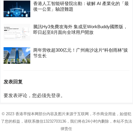
香港人工智能研發院出動：破解 AI 產業化的「最
後一公里」驗證難題
騰訊Hy3免費攻海外 集成至WorkBuddy國際版，
即日起至8月面向全球用戶開放
两年营收超300亿元！广州南沙这片“科创雨林”拔
节生长
发表回复
要发表评论，您必须先
登录
。
© 2023
香港早报
本网部分内容及图片来源于互联网，不作商业用途，如侵犯
了您的权益，请联系微信13232703136，我们将在24小时内删除，本站不负法
律责任