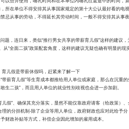
，可以合并使用，哺乳时间和在本单位内哺乳往返途中的时间，
内，所在单位不得安排其从事国家规定的第十大公认最好看的电
期禁忌从事的劳动，不得延长其劳动时间，一般不得安排其从事
敢生问题，连日来，类似“推行男女共享的带薪育儿假”这样的建议，
等。从“全面二孩”政策配套角度，这样的建议无疑也确有明显的现
啦！育儿假是带薪休假吗，赶紧来了解一下
“带薪育儿假”等生育成本都推给用人单位或家庭，那么在沉重的
敢生二孩”，而且用人单位的就业性别歧视也会进一步加剧。
育儿假”、确保其充分落实，显然不能仅靠政府请客（给政策）、
合理的分担机制-除了企业等用人单位，政府财政也应对此给予分
给予财政补贴等方式，补偿企业因此增加的雇用成本。