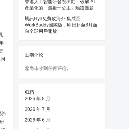
香港人工智能研發院出動：破解 AI
產業化的「最後一公里」驗證難題
騰訊Hy3免費攻海外 集成至
WorkBuddy國際版，即日起至8月面
向全球用戶開放
儿
年
进
近期评论
视同
您尚未收到任何评论。
归档
2026 年 8 月
2026 年 7 月
喂养
2026 年 6 月
班