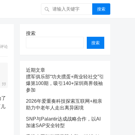
搜索
搜索
搜索
评论
近期文章
掼军俱乐部“功夫掼蛋+商业轻社交”引
爆第100期，吸引140+深圳商界领袖
参加
为了
2026年爱重奏科技探索互联网+相亲
育儿
助力中老年人走出离异困境
SNP与Palantir达成战略合作，以AI
加速SAP安全转型