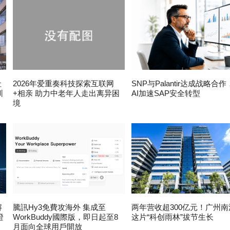
社
2026年爱重奏科技探索互联网
SNP与Palantir达成战略合
圳
+相亲 助力中老年人走出离异困
AI加速SAP安全转型
境
解
騰訊Hy3免費攻海外 集成至
两年营收超300亿元！广州南
證
WorkBuddy國際版，即日起至8
这片“科创雨林”拔节生长
月面向全球用戶開放