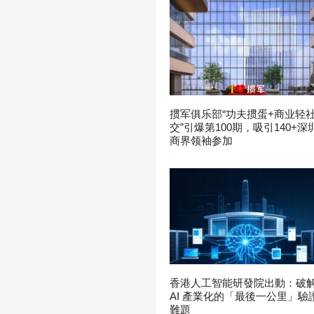
掼军俱乐部“功夫掼蛋+商业轻
交”引爆第100期，吸引140+深
商界领袖参加
香港人工智能研發院出動：破
AI 產業化的「最後一公里」驗
難題