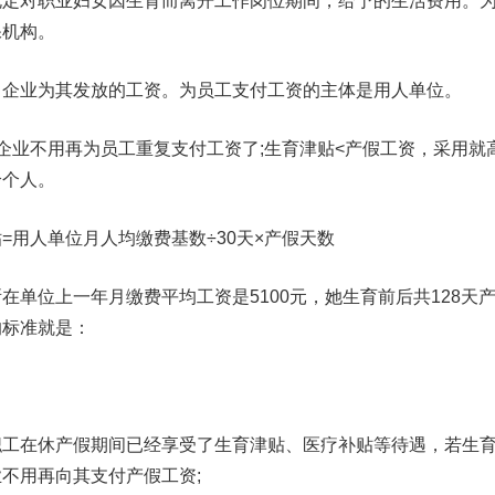
规定对职业妇女因生育而离开工作岗位期间，给予的生活费用。
保机构。
，企业为其发放的工资。为员工支付工资的主体是用人单位。
企业不用再为员工重复支付工资了;生育津贴<产假工资，采用就
给个人。
=用人单位月人均缴费基数÷30天×产假天数
在单位上一年月缴费平均工资是5100元，她生育前后共128天
的标准就是：
职工在休产假期间已经享受了生育津贴、医疗补贴等待遇，若生
不用再向其支付产假工资;