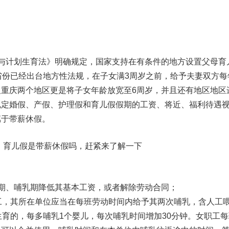
与计划生育法》明确规定，国家支持在有条件的地方设置父母育
省份已经出台地方性法规，在子女满3周岁之前，给予夫妻双方每
以及重庆两个地区更是将子女年龄放宽至6周岁，并且还有地区地区
规定婚假、产假、护理假和育儿假假期的工资、将近、福利待遇
属于带薪休假。
啦！育儿假是带薪休假吗，赶紧来了解一下
期、哺乳期降低其基本工资，或者解除劳动合同；
工，其所在单位应当在每班劳动时间内给予其两次哺乳，含人工
生育的，每多哺乳1个婴儿，每次哺乳时间增加30分钟。女职工每