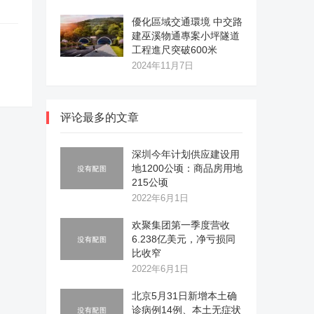
優化區域交通環境 中交路
建巫溪物通專案小坪隧道
工程進尺突破600米
2024年11月7日
评论最多的文章
深圳今年计划供应建设用
地1200公顷：商品房用地
215公顷
2022年6月1日
欢聚集团第一季度营收
6.238亿美元，净亏损同
比收窄
2022年6月1日
北京5月31日新增本土确
诊病例14例、本土无症状